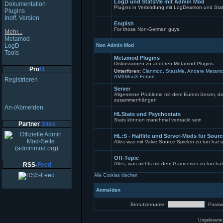
LogD und StatsMe mit Admin Mod
Beiträge
Dokumentation
Plugins in Verbindung mit LogDeamon und Sta
Plugins
Keine
Inoff. Version
ungelesenen
English
Beiträge
For those Non-German guys.
Mehr...
Keine
Metamod
ungelesenen
LogD
Non Admin Mod
Beiträge
Tools
Metamod Plugins
Diskussionen zu anderen Metamod Plugins
Pro
fil
Unterforen:
Clanmod
,
StatsMe
,
Andere Metamo
AMXModX Forum
Keine
Registrieren
ungelesenen
Beiträge
Server
Allgemeine Probleme mit dem Eurem Server, die 
zusammenhängen
Keine
An-/Abmelden
ungelesenen
HLStats und Psychostats
Beiträge
Stats können manchmal vertrackt sein
Partner
Sites
Keine
ungelesenen
HL:S - Halflife und Server-Mods für Sour
Beiträge
Alles was mit Valve:Source Spielen zu tun hat
Keine
ungelesenen
Off-Topic
Beiträge
Alles, was nichts mit dem Gameerver zu tun hat
RSS-
Feed
Forum
Alle Cookies löschen
gesperrt
Anmelden
Benutzername:
Passwo
Ungelesene 