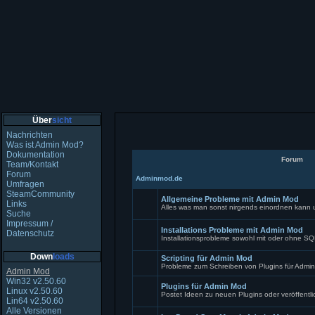
Über
sicht
Nachrichten
Was ist Admin Mod?
Dokumentation
Forum
Team/Kontakt
Forum
Adminmod.de
Umfragen
SteamCommunity
Allgemeine Probleme mit Admin Mod
Links
Alles was man sonst nirgends einordnen kann
Suche
Keine
Impressum /
ungelesenen
Installations Probleme mit Admin Mod
Beiträge
Datenschutz
Installationsprobleme sowohl mit oder ohne S
Keine
Down
loads
ungelesenen
Scripting für Admin Mod
Beiträge
Probleme zum Schreiben von Plugins für Admi
Admin Mod
Keine
Win32 v2.50.60
ungelesenen
Plugins für Admin Mod
Linux v2.50.60
Beiträge
Postet Ideen zu neuen Plugins oder veröffentl
Lin64 v2.50.60
Keine
Alle Versionen
ungelesenen