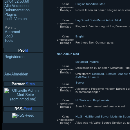
Lin64 v2.50.60
Keine
Plugins für Admin Mod
Alle Versionen
ungelesenen
Dokumentation
Postet Ideen zu neuen Plugins oder verö
Beiträge
Plugins
Inoff. Version
Keine
LogD und StatsMe mit Admin Mod
ungelesenen
Plugins in Verbindung mit LogDeamon 
Beiträge
Mehr...
Metamod
LogD
Keine
English
ungelesenen
Tools
For those Non-German guys.
Beiträge
Pro
fil
Non Admin Mod
Registrieren
Metamod Plugins
Keine
Diskussionen zu anderen Metamod Plug
ungelesenen
Beiträge
An-/Abmelden
Unterforen:
Clanmod
,
StatsMe
,
Andere 
AMXModX Forum
Server
Partner
Sites
Keine
ungelesenen
Allgemeine Probleme mit dem Eurem Serve
Beiträge
zusammenhängen
Keine
HLStats und Psychostats
ungelesenen
Stats können manchmal vertrackt sein
Beiträge
RSS-
Feed
Keine
HL:S - Halflife und Server-Mods für Sou
ungelesenen
Alles was mit Valve:Source Spielen zu t
Beiträge