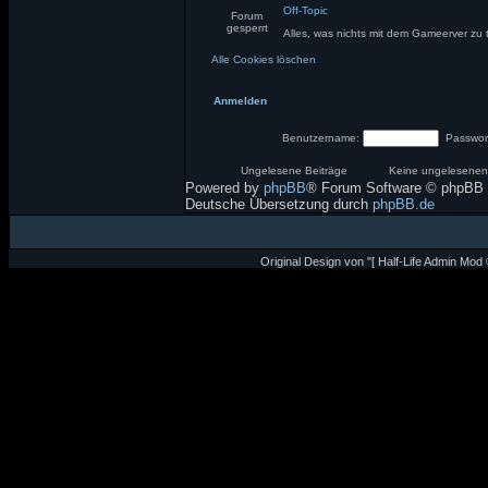
Off-Topic
Forum
gesperrt
Alles, was nichts mit dem Gameerver zu 
Alle Cookies löschen
Anmelden
Benutzername:
Passwor
Ungelesene Beiträge
Keine ungelesenen
Powered by
phpBB
® Forum Software © phpBB 
Deutsche Übersetzung durch
phpBB.de
Original Design von "[ Half-Life Admin Mod 