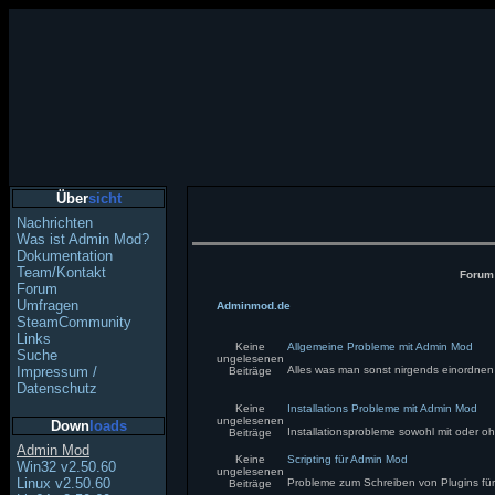
Über
sicht
Nachrichten
Was ist Admin Mod?
Dokumentation
Team/Kontakt
Foru
Forum
Umfragen
Adminmod.de
SteamCommunity
Links
Keine
Allgemeine Probleme mit Admin Mod
Suche
ungelesenen
Impressum /
Alles was man sonst nirgends einordne
Beiträge
Datenschutz
Keine
Installations Probleme mit Admin Mod
ungelesenen
Down
loads
Installationsprobleme sowohl mit oder 
Beiträge
Admin Mod
Keine
Scripting für Admin Mod
Win32 v2.50.60
ungelesenen
Linux v2.50.60
Probleme zum Schreiben von Plugins f
Beiträge