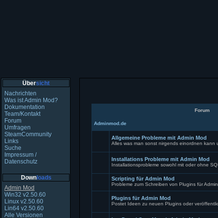
Über
sicht
Nachrichten
Was ist Admin Mod?
Dokumentation
Forum
Team/Kontakt
Forum
Adminmod.de
Umfragen
SteamCommunity
Allgemeine Probleme mit Admin Mod
Links
Alles was man sonst nirgends einordnen kann
Suche
Keine
Impressum /
ungelesenen
Installations Probleme mit Admin Mod
Beiträge
Datenschutz
Installationsprobleme sowohl mit oder ohne S
Keine
Down
loads
ungelesenen
Scripting für Admin Mod
Beiträge
Probleme zum Schreiben von Plugins für Admi
Admin Mod
Keine
Win32 v2.50.60
ungelesenen
Plugins für Admin Mod
Linux v2.50.60
Beiträge
Postet Ideen zu neuen Plugins oder veröffentl
Lin64 v2.50.60
Keine
Alle Versionen
ungelesenen