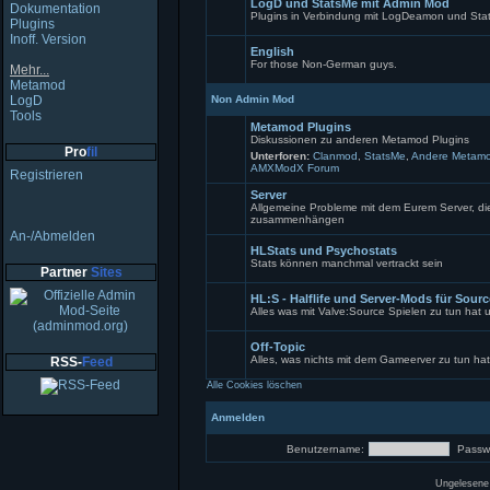
LogD und StatsMe mit Admin Mod
Beiträge
Dokumentation
Plugins in Verbindung mit LogDeamon und Sta
Plugins
Keine
Inoff. Version
ungelesenen
English
Beiträge
For those Non-German guys.
Mehr...
Keine
Metamod
ungelesenen
LogD
Non Admin Mod
Beiträge
Tools
Metamod Plugins
Diskussionen zu anderen Metamod Plugins
Pro
fil
Unterforen:
Clanmod
,
StatsMe
,
Andere Metamo
AMXModX Forum
Keine
Registrieren
ungelesenen
Beiträge
Server
Allgemeine Probleme mit dem Eurem Server, die 
zusammenhängen
Keine
An-/Abmelden
ungelesenen
HLStats und Psychostats
Beiträge
Stats können manchmal vertrackt sein
Partner
Sites
Keine
ungelesenen
HL:S - Halflife und Server-Mods für Sour
Beiträge
Alles was mit Valve:Source Spielen zu tun hat
Keine
ungelesenen
Off-Topic
Beiträge
Alles, was nichts mit dem Gameerver zu tun hat
RSS-
Feed
Forum
Alle Cookies löschen
gesperrt
Anmelden
Benutzername:
Passwo
Ungelesene 