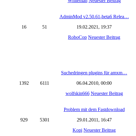
Whiteman
Neuester Beitrag
AdminMod v2.50.61-beta6 Relea…
16
51
19.02.2021, 19:37
RoboCop
Neuester Beitrag
Suchedringen plugins für amxm…
1392
6111
06.04.2010, 00:00
wolfskin666
Neuester Beitrag
Problem mit dem Fastdownload
929
5301
29.01.2011, 16:47
Kopi
Neuester Beitrag