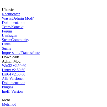
Über
sicht
Nachrichten
Was ist Admin Mod?
Dokumentation
Team/Kontakt
Forum
Umfragen
SteamCommunity
Links
Suche
Impressum / Datenschutz
Down
loads
Admin Mod
Win32 v2.50.60
Linux v2.50.60
Lin64 v2.50.60
Alle Versionen
Dokumentation
Plugins
Inoff. Version
Mehr...
Metamod