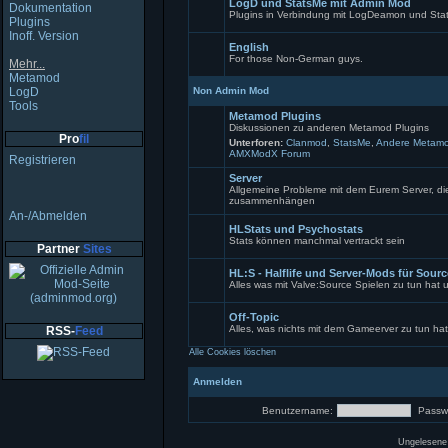
LogD und StatsMe mit Admin Mod
Beiträge
Dokumentation
Plugins in Verbindung mit LogDeamon und Sta
Plugins
Keine
Inoff. Version
ungelesenen
English
Beiträge
For those Non-German guys.
Mehr...
Keine
Metamod
ungelesenen
LogD
Non Admin Mod
Beiträge
Tools
Metamod Plugins
Diskussionen zu anderen Metamod Plugins
Pro
fil
Unterforen:
Clanmod
,
StatsMe
,
Andere Metamo
AMXModX Forum
Keine
Registrieren
ungelesenen
Beiträge
Server
Allgemeine Probleme mit dem Eurem Server, die 
zusammenhängen
Keine
An-/Abmelden
ungelesenen
HLStats und Psychostats
Beiträge
Stats können manchmal vertrackt sein
Partner
Sites
Keine
ungelesenen
HL:S - Halflife und Server-Mods für Sour
Beiträge
Alles was mit Valve:Source Spielen zu tun hat
Keine
ungelesenen
Off-Topic
Beiträge
Alles, was nichts mit dem Gameerver zu tun hat
RSS-
Feed
Forum
Alle Cookies löschen
gesperrt
Anmelden
Benutzername:
Passwo
Ungelesene 