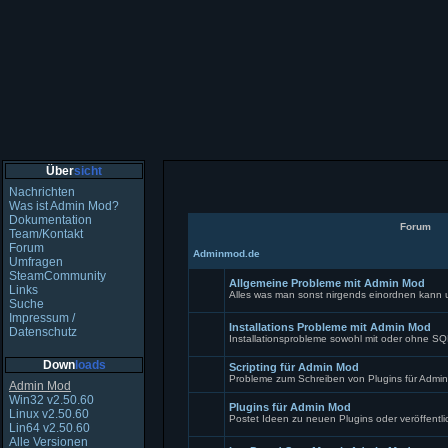
Über
sicht
Nachrichten
Was ist Admin Mod?
Dokumentation
Forum
Team/Kontakt
Forum
Adminmod.de
Umfragen
SteamCommunity
Allgemeine Probleme mit Admin Mod
Links
Alles was man sonst nirgends einordnen kann
Suche
Keine
Impressum /
ungelesenen
Installations Probleme mit Admin Mod
Beiträge
Datenschutz
Installationsprobleme sowohl mit oder ohne S
Keine
Down
loads
ungelesenen
Scripting für Admin Mod
Beiträge
Probleme zum Schreiben von Plugins für Admi
Admin Mod
Keine
Win32 v2.50.60
ungelesenen
Plugins für Admin Mod
Linux v2.50.60
Beiträge
Postet Ideen zu neuen Plugins oder veröffentl
Lin64 v2.50.60
Keine
Alle Versionen
ungelesenen