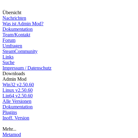
Über
sicht
Nachrichten
Was ist Admin Mod?
Dokumentation
Team/Kontakt
Forum
Umfragen
SteamCommunity
Links
Suche
Impressum / Datenschutz
Down
loads
Admin Mod
Win32 v2.50.60
Linux v2.50.60
Lin64 v2.50.60
Alle Versionen
Dokumentation
Plugins
Inoff. Version
Mehr...
Metamod