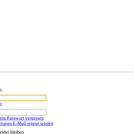
n.
n
ein Passwort vergessen
erungs-E-Mail erneut senden
ldet bleiben