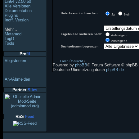
Lin64 v2.50.60
Alle Versionen
Dokumentation
Unterforen durchsuchen:
Ja
Nein
Plugins
Inoff. Version
Mehr...
Metamod
Ergebnisse sortieren nach:
Aufsteigend
LogD
Absteigend
Tools
Suchzeitraum begrenzen:
Pro
fil
Registrieren
Foren-Übersicht
»
Powered by
phpBB
® Forum Software © phpBB 
Deutsche Übersetzung durch
phpBB.de
An-/Abmelden
Partner
Sites
RSS-
Feed