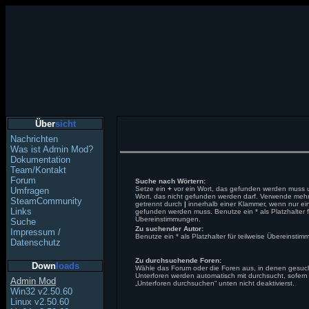
Über
sicht
Nachrichten
Was ist Admin Mod?
Dokumentation
Team/Kontakt
Forum
Suche nach Wörtern:
Setze ein
+
vor ein Wort, das gefunden werden muss 
Umfragen
Wort, das nicht gefunden werden darf. Verwende mehr
SteamCommunity
getrennt durch
|
innerhalb einer Klammer, wenn nur ei
Links
gefunden werden muss. Benutze ein * als Platzhalter fü
Übereinstimmungen.
Suche
Zu suchender Autor:
Impressum /
Benutze ein * als Platzhalter für teilweise Übereinsti
Datenschutz
Zu durchsuchende Foren:
Down
loads
Wähle das Forum oder die Foren aus, in denen gesuch
Unterforen werden automatisch mit durchsucht, sofern
Admin Mod
„Unterforen durchsuchen“ unten nicht deaktivierst.
Win32 v2.50.60
Linux v2.50.60