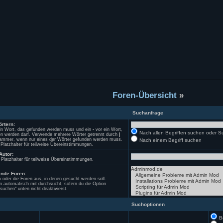
Foren-Übersicht
»
Suchanfrage
rtern:
in Wort, das gefunden werden muss und ein
-
vor ein Wort,
Nach allen Begriffen suchen oder
en werden darf. Verwende mehrere Wörter getrennt durch
|
Klammer, wenn nur eines der Wörter gefunden werden muss.
Nach einem Begriff suchen
 Platzhalter für teilweise Übereinstimmungen.
Autor:
 Platzhalter für teilweise Übereinstimmungen.
nde Foren:
oder die Foren aus, in denen gesucht werden soll.
n automatisch mit durchsucht, sofern du die Option
suchen“ unten nicht deaktivierst.
Suchoptionen
B