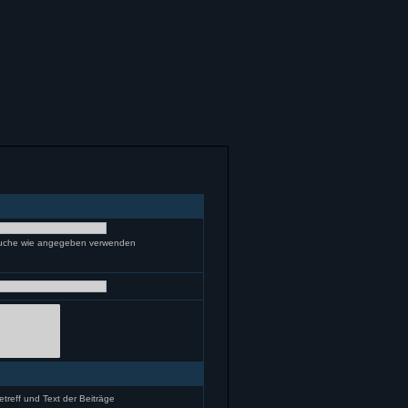
 Suche wie angegeben verwenden
etreff und Text der Beiträge