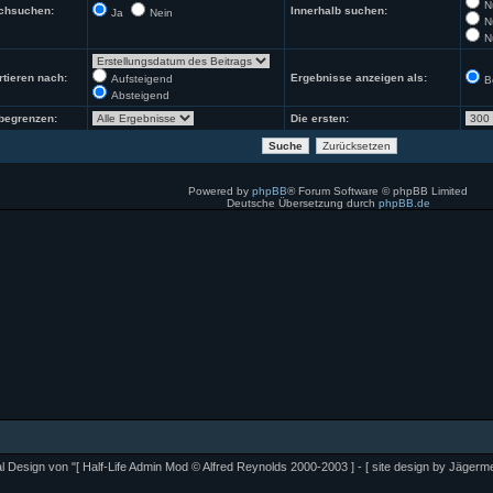
N
rchsuchen:
Innerhalb suchen:
Ja
Nein
N
N
tieren nach:
Ergebnisse anzeigen als:
Aufsteigend
B
Absteigend
begrenzen:
Die ersten:
Powered by
phpBB
® Forum Software © phpBB Limited
Deutsche Übersetzung durch
phpBB.de
al Design von "[ Half-Life Admin Mod © Alfred Reynolds 2000-2003 ] - [ site design by Jägermei