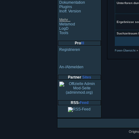
Dokumentation
Unterforen du
Plugins
Inoff. Version
Mehr...
Ergebnisse sor
Metamod
LogD
Tools
Suchzeitraum 
Pro
fil
Registrieren
Foren-Übersicht
»
An-/Abmelden
Partner
Sites
RSS-
Feed
Origin