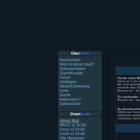
Über
sicht
Nachrichten
Was ist Admin Mod?
Dokumentation
Team/Kontakt
Forum
Suche nach Wö
Umfragen
Setze ein
+
vor e
das nicht gefund
SteamCommunity
innerhalb einer 
Links
Benutze ein * als
Suche
Zu suchender 
Impressum /
Benutze ein * als
Datenschutz
Zu durchsuche
Wähle das Forum 
Down
loads
Unterforen werde
„Unterforen durch
Admin Mod
Win32 v2.50.60
Linux v2.50.60
Lin64 v2.50.60
Alle Versionen