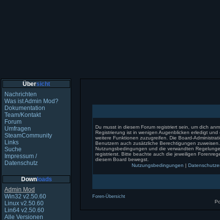
Über
sicht
Nachrichten
Was ist Admin Mod?
Dokumentation
Team/Kontakt
Forum
Du musst in diesem Forum registriert sein, um dich an
Umfragen
Registrierung ist in wenigen Augenblicken erledigt und e
SteamCommunity
weitere Funktionen zuzugreifen. Die Board-Administrati
Links
Benutzern auch zusätzliche Berechtigungen zuweisen.
Suche
Nutzungsbedingungen und die verwandten Regelungen
registrierst. Bitte beachte auch die jeweiligen Forenreg
Impressum /
diesem Board bewegst.
Datenschutz
Nutzungsbedingungen
|
Datenschutze
Down
loads
Admin Mod
Win32 v2.50.60
Foren-Übersicht
P
Linux v2.50.60
Lin64 v2.50.60
Alle Versionen