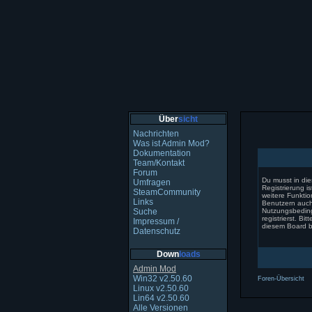
Über
sicht
Nachrichten
Was ist Admin Mod?
Dokumentation
Team/Kontakt
Forum
Du musst in die
Umfragen
Registrierung i
SteamCommunity
weitere Funktio
Links
Benutzern auch
Suche
Nutzungsbedin
registrierst. B
Impressum /
diesem Board 
Datenschutz
Down
loads
Admin Mod
Win32 v2.50.60
Foren-Übersicht
Linux v2.50.60
Lin64 v2.50.60
Alle Versionen