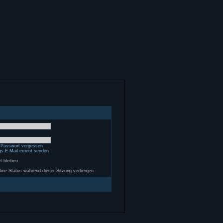
 Passwort vergessen
gs-E-Mail erneut senden
 bleiben
ine-Status während dieser Sitzung verbergen