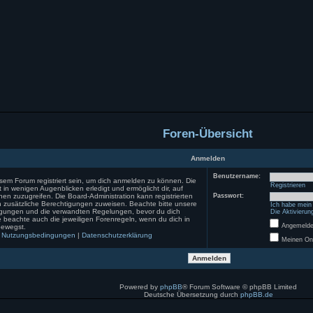
Foren-Übersicht
Anmelden
Benutzername:
sem Forum registriert sein, um dich anmelden zu können. Die
Registrieren
st in wenigen Augenblicken erledigt und ermöglicht dir, auf
nen zuzugreifen. Die Board-Administration kann registrierten
Passwort:
 zusätzliche Berechtigungen zuweisen. Beachte bitte unsere
Ich habe mein
gungen und die verwandten Regelungen, bevor du dich
Die Aktivierun
itte beachte auch die jeweiligen Forenregeln, wenn du dich in
Angemeldet
bewegst.
Nutzungsbedingungen
|
Datenschutzerklärung
Meinen Onl
Powered by
phpBB
® Forum Software © phpBB Limited
Deutsche Übersetzung durch
phpBB.de