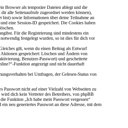
in Browser als temporäre Dateien ablegt und die
t dir alle Seitenaufrufe zugeordnet werden können),
et bist) sowie Informationen über deine Teilnahme an
l und eine Session-ID gespeichert. Die Cookies haben
löschen.
ngibst. Für die Registrierung sind mindestens ein
twendig festgelegt wurden, so ist dies für dich vor
Gleiches gilt, wenn du einen Beitrag als Entwurf
en Aktionen gespeichert: Löschen und Ändern von
ktivierung, Benutzer-Passwort) und gescheiterte
line?“-Funktion angezeigt und nicht dauerhaft
mungsverhalten bei Umfragen, der Gelesen-Status von
es Passwort nicht auf einer Vielzahl von Webseiten zu
wird dich kein Vertreter des Betreibers, von phpBB
u die Funktion „Ich habe mein Passwort vergessen“
ein neu generiertes Passwort an diese Adresse, mit dem