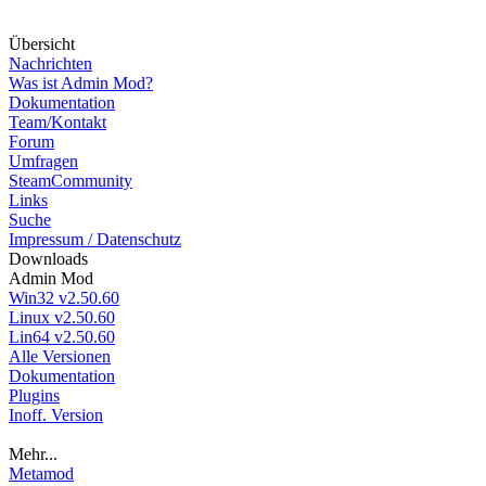
Über
sicht
Nachrichten
Was ist Admin Mod?
Dokumentation
Team/Kontakt
Forum
Umfragen
SteamCommunity
Links
Suche
Impressum / Datenschutz
Down
loads
Admin Mod
Win32 v2.50.60
Linux v2.50.60
Lin64 v2.50.60
Alle Versionen
Dokumentation
Plugins
Inoff. Version
Mehr...
Metamod