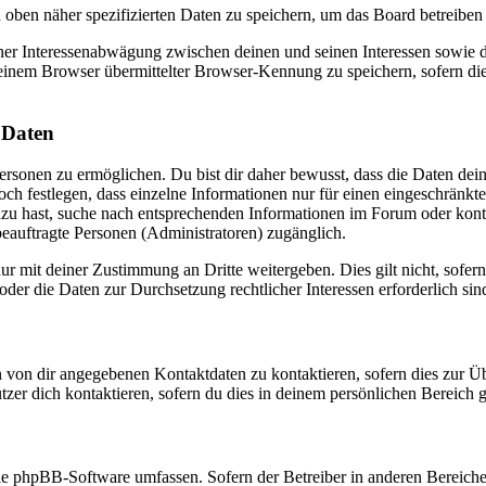
d oben näher spezifizierten Daten zu speichern, um das Board betreibe
iner Interessenabwägung zwischen deinen und seinen Interessen sowie de
inem Browser übermittelter Browser-Kennung zu speichern, sofern die
 Daten
sonen zu ermöglichen. Du bist dir daher bewusst, dass die Daten deines 
ch festlegen, dass einzelne Informationen nur für einen eingeschränkten
azu hast, suche nach entsprechenden Informationen im Forum oder kont
 beauftragte Personen (Administratoren) zugänglich.
ur mit deiner Zustimmung an Dritte weitergeben. Dies gilt nicht, sofer
 oder die Daten zur Durchsetzung rechtlicher Interessen erforderlich sin
n von dir angegebenen Kontaktdaten zu kontaktieren, sofern dies zur Ü
tzer dich kontaktieren, sofern du dies in deinem persönlichen Bereich ge
 die phpBB-Software umfassen. Sofern der Betreiber in anderen Bereic