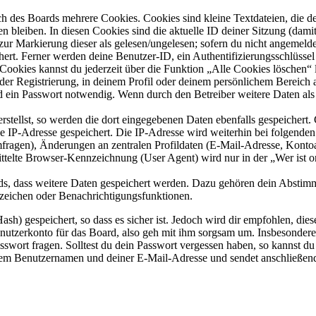
h des Boards mehrere Cookies. Cookies sind kleine Textdateien, die de
 bleiben. In diesen Cookies sind die aktuelle ID deiner Sitzung (dami
(zur Markierung dieser als gelesen/ungelesen; sofern du nicht angemeld
hert. Ferner werden deine Benutzer-ID, ein Authentifizierungsschlüsse
 Cookies kannst du jederzeit über die Funktion „Alle Cookies löschen“ 
der Registrierung, in deinem Profil oder deinem persönlichem Bereich a
ein Passwort notwendig. Wenn durch den Betreiber weitere Daten als no
rstellst, so werden die dort eingegebenen Daten ebenfalls gespeichert. 
ine IP-Adresse gespeichert. Die IP-Adresse wird weiterhin bei folgend
fragen), Änderungen an zentralen Profildaten (E-Mail-Adresse, Kontoa
elte Browser-Kennzeichnung (User Agent) wird nur in der „Wer ist on
rds, dass weitere Daten gespeichert werden. Dazu gehören dein Abstim
sezeichen oder Benachrichtigungsfunktionen.
h) gespeichert, so dass es sicher ist. Jedoch wird dir empfohlen, dies
nutzerkonto für das Board, also geh mit ihm sorgsam um. Insbesondere 
asswort fragen. Solltest du dein Passwort vergessen haben, so kannst d
em Benutzernamen und deiner E-Mail-Adresse und sendet anschließend 