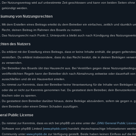
Der Nutzungsvertrag wird auf unbestimmte Zeit geschlossen und kann von beiden Seiten ohne Ei
gekündigt werden.
nräumung von Nutzungsrechten
Mit dem Erstellen eines Beitrags erteilst du dem Betreiber ein einfaches, zeitlich und räumlich 
Recht, deinen Beitrag im Rahmen des Boards zu nutzen.
Das Nutzungsrecht nach Punkt 2, Unterpunkt a bleibt auch nach Kündigung des Nutzungsvert
ichten des Nutzers
Du erklärst mit der Erstellung eines Beitrags, dass er keine Inhalte enthält, die gegen geltende
verstoßen. Du erklärst insbesondere, dass du das Recht besitzt, die in deinen Beiträgen verwe
zu verwenden.
Der Betreiber des Boards übt das Hausrecht aus. Bei Verstößen gegen diese Nutzungsbeding
veröffentlichten Regeln kann der Betreiber dich nach Abmahnung zeitweise oder dauerhaft vo
ausschließen und dir ein Hausverbot erteilen.
Du nimmst zur Kenntnis, dass der Betreiber keine Verantwortung für die Inhalte von Beiträgen übe
oder die er nicht zur Kenntnis genommen hat. Du gestattest dem Betreiber, dein Benutzerkonto,
löschen oder zu sperren.
Du gestattest dem Betreiber darüber hinaus, deine Beiträge abzuändern, sofern sie gegen o. g
dem Betreiber oder einem Dritten Schaden zuzufügen.
neral Public License
Du nimmst zur Kenntnis, dass es sich bei phpBB um eine unter der „
GNU General Public Licens
Software von phpBB Limited (
www.phpbb.com
) handelt; deutschsprachige Informationen werde
Community unter
www.phpbb.de
zur Verfügung gestellt. Beide haben keinen Einfluss auf die Ar