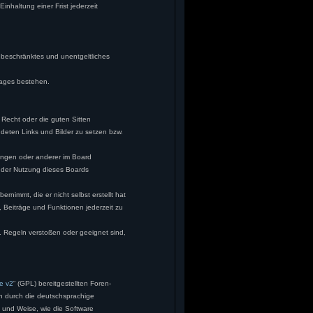
nhaltung einer Frist jederzeit
unbeschränktes und unentgeltliches
rages bestehen.
s Recht oder die guten Sitten
ndeten Links und Bilder zu setzen bzw.
ungen oder anderer im Board
n der Nutzung dieses Boards
rnimmt, die er nicht selbst erstellt hat
 Beiträge und Funktionen jederzeit zu
. Regeln verstoßen oder geeignet sind,
e v2
“ (GPL) bereitgestellten Foren-
n durch die deutschsprachige
t und Weise, wie die Software