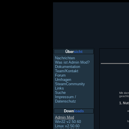
Über
sicht
Nachrichten
Was ist Admin Mod?
Dokumentation
Team/Kontakt
Forum
Umfragen
SteamCommunity
Links
Suche
Mit dem
geschl
Impressum /
Datenschutz
1. Nu
Down
loads
Admin Mod
Win32 v2.50.60
Linux v2.50.60