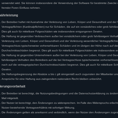
verwendet wird. Sie können insbesondere die Verwendung der Software für bestimmte Zwecke n
fremder Foren Einfluss nehmen.
währleistung
Der Betreiber haftet mit Ausnahme der Verletzung von Leben, Körper und Gesundheit und der V
Vertragspflichten (Kardinalpflichten) nur für Schäden, die auf ein vorsätzliches oder grob fahrlä
Dies gilt auch für mittelbare Folgeschäden wie insbesondere entgangenen Gewinn.
Die Haftung ist gegenüber Verbrauchern außer bei vorsätzlichem oder grob fahrlässigem Verha
Verletzung von Leben, Körper und Gesundheit und der Verletzung wesentlicher Vertragspflichten 
Vertragsschluss typischerweise vorhersehbaren Schäden und im übrigen der Höhe nach auf die
Durchschnittsschäden begrenzt. Dies gilt auch für mittelbare Folgeschäden wie insbesondere
Die Haftung ist gegenüber Unternehmern außer bei der Verletzung von Leben, Körper und Gesu
fahrlässigem Verhalten des Betreibers auf die bei Vertragsschluss typischerweise vorhersehb
nach auf die vertragstypischen Durchschnittsschäden begrenzt. Dies gilt auch für mittelbare
Gewinn.
Die Haftungsbegrenzung der Absätze a bis c gilt sinngemäß auch zugunsten der Mitarbeiter und 
Ansprüche für eine Haftung aus zwingendem nationalem Recht bleiben unberührt.
derungsvorbehalt
Der Betreiber ist berechtigt, die Nutzungsbedingungen und die Datenschutzerklärung zu änder
Mail mitgeteilt.
Der Nutzer ist berechtigt, den Änderungen zu widersprechen. Im Falle des Widerspruchs erlisc
Nutzer bestehende Vertragsverhältnis mit sofortiger Wirkung.
Die Änderungen gelten als anerkannt und verbindlich, wenn der Nutzer den Änderungen zuges