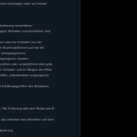
icht untersagen oder auf Inhalte
erletzung wesentlicher
ssiges Verhalten zurückzuführen sind.
lten oder bei Schäden aus der
(Kardinalpflichten) auf die bei
 vertragstypischen
 entgangenen Gewinn.
ndheit oder vorsätzlichem oder grob
aren Schäden und im Übrigen der Höhe
 Schäden, insbesondere entgangenen
Erfüllungsgehilfen des Betreibers.
n. Die Änderung wird dem Nutzer per E-
ht das zwischen dem Betreiber und dem
timmt hat.