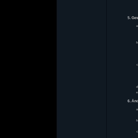
5. Ge
6. Än