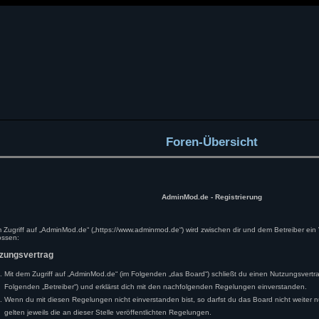
Foren-Übersicht
AdminMod.de - Registrierung
 Zugriff auf „AdminMod.de“ („https://www.adminmod.de“) wird zwischen dir und dem Betreiber ein
ossen:
tzungsvertrag
Mit dem Zugriff auf „AdminMod.de“ (im Folgenden „das Board“) schließt du einen Nutzungsvertr
Folgenden „Betreiber“) und erklärst dich mit den nachfolgenden Regelungen einverstanden.
Wenn du mit diesen Regelungen nicht einverstanden bist, so darfst du das Board nicht weiter 
gelten jeweils die an dieser Stelle veröffentlichten Regelungen.