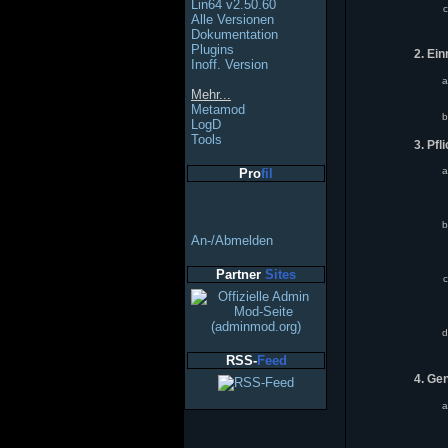
Lin64 v2.50.60
Alle Versionen
Dokumentation
Plugins
2. Ei
Inoff. Version
Mehr...
Metamod
LogD
Tools
3. Pfl
Pro
fil
An-/Abmelden
Partner
Sites
RSS-
Feed
4. Ge