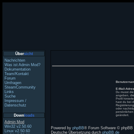
Über
sicht
Nachrichten
Was ist Admin Mod?
Dokumentation
Team/Kontakt
Forum
Benutzerna
Umfragen
SteamCommunity
E-Mail-Adre
Links
Du musst die
angeben, die
Suche
Profil hinterle
Impressum /
hast du bei d
Datenschutz
Registrieru
oder nachträ
persönlichen
Down
loads
geändert.
Admin Mod
Win32 v2.50.60
Powered by
phpBB
® Forum Software © phpBB 
Linux v2.50.60
Deutsche Übersetzung durch
phpBB.de