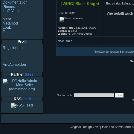
Dokumentation
[WING] Black Knight
Betreff des Beitrags:
Plugins
Inoff. Version
AM.de Team
Wie gefällt Euch
Mehr...
Metamod
LogD
Registriert:
23.11.2001, 00:00
Beiträge:
3842
Tools
Wohnort:
Vor König Arthus
Pro
fil
Nach oben
Profil
Registrieren
Beiträge der letzten Zeit anzeig
Se
An-/Abmelden
Ein neues Thema erstellen
Auf 
Partner
Sites
Suche nach:
RSS-
Feed
P
Original Design von "[ Half-Life Admin Mod ©