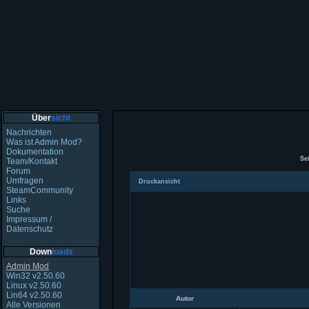
Über
sicht
Nachrichten
Was ist Admin Mod?
Dokumentation
Se
Team/Kontakt
Forum
Ein neues Thema erstellen
Auf 
Umfragen
Druckansicht
SteamCommunity
Links
Suche
Impressum /
Datenschutz
Down
loads
Admin Mod
Win32 v2.50.60
Linux v2.50.60
Lin64 v2.50.60
Autor
Alle Versionen