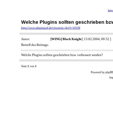
htt
Welche Plugins sollten geschrieben bz
https://www.adminmod.de/viewtopic.php?t=10338
Autor:
[WING] Black Knight
[ 13.02.2004, 09:52 ]
Betreff des Beitrags:
Welche Plugins sollten geschrieben bzw. verbessert werden?
Seite
1
von
1
Powered by phpBB
ht