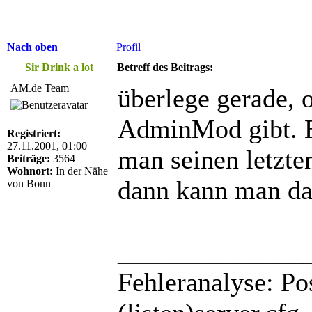
Nach oben
Profil
Sir Drink a lot
Betreff des Beitrags:
AM.de Team
überlege gerade, 
AdminMod gibt. E
Registriert:
27.11.2001, 01:00
man seinen letzte
Beiträge:
3564
Wohnort:
In der Nähe
dann kann man dah
von Bonn
______________
Fehleranalyse: Pos