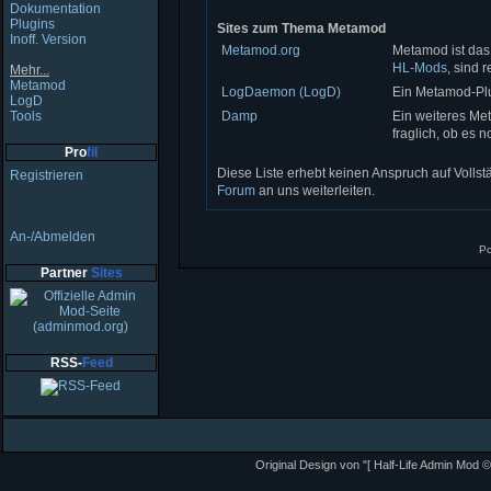
Dokumentation
Plugins
Sites zum Thema Metamod
Inoff. Version
Metamod.org
Metamod ist das
HL-Mods
, sind 
Mehr...
Metamod
LogDaemon (LogD)
Ein Metamod-Plug
LogD
Tools
Damp
Ein weiteres Met
fraglich, ob es n
Pro
fil
Diese Liste erhebt keinen Anspruch auf Vollstä
Registrieren
Forum
an uns weiterleiten.
An-/Abmelden
P
Partner
Sites
RSS-
Feed
Original Design von "[ Half-Life Admin Mod ©