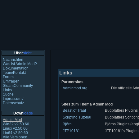
Über
sicht
Nachrichten
Was ist Admin Mod?
Dokumentation
Links
Team/Kontakt
Forum
Umfragen
Partnersites
SteamCommunity
Adminmod.org
Die offizielle A
Links
Suche
Impressum /
Datenschutz
Sites zum Thema Admin Mod
Beast of Traal
Bugblatters Plugins 
Down
loads
Scripting Tutorial
Bugblatters Scripting
Admin Mod
Win32 v2.50.60
Björn
Björns Plugins (engl
Linux v2.50.60
JTP10181
JTP10181's Plugins 
Lin64 v2.50.60
Alle Versionen