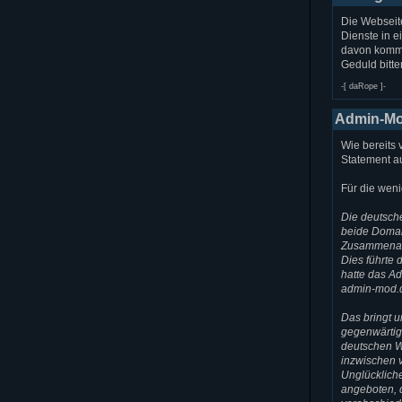
Die Webseit
Dienste in 
davon komme
Geduld bitte
-[ daRope ]-
Admin-Mod
Wie bereits 
Statement a
Für die weni
Die deutsch
beide Domai
Zusammenarb
Dies führte 
hatte das A
admin-mod.
Das bringt u
gegenwärtige
deutschen W
inzwischen 
Unglücklich
angeboten, d