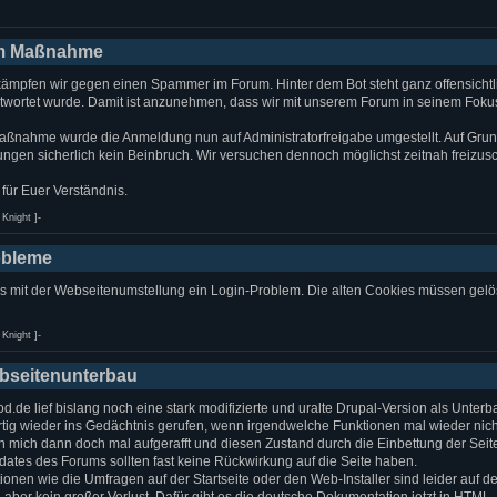
m Maßnahme
ämpfen wir gegen einen Spammer im Forum. Hinter dem Bot steht ganz offensichtli
ntwortet wurde. Damit ist anzunehmen, dass wir mit unserem Forum in seinem Foku
aßnahme wurde die Anmeldung nun auf Administratorfreigabe umgestellt. Auf Grun
gen sicherlich kein Beinbruch. Wir versuchen dennoch möglichst zeitnah freizusc
für Euer Verständnis.
Knight ]-
obleme
es mit der Webseitenumstellung ein Login-Problem. Die alten Cookies müssen gelö
Knight ]-
bseitenunterbau
.de lief bislang noch eine stark modifizierte und uralte Drupal-Version als Unte
tig wieder ins Gedächtnis gerufen, wenn irgendwelche Funktionen mal wieder nicht
h mich dann doch mal aufgerafft und diesen Zustand durch die Einbettung der Sei
ates des Forums sollten fast keine Rückwirkung auf die Seite haben.
ionen wie die Umfragen auf der Startseite oder den Web-Installer sind leider auf 
ber kein großer Verlust. Dafür gibt es die deutsche Dokumentation jetzt in HTML.