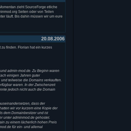
Momentan zieht SourceForge etliche
minmod.org Seiten oder von Teilen
er läuft. Bis dahin müssen wir um eure
20.08.2006
zu finden. Florian hat ein kurzes
e und admin-mod.de. Zu Beginn waren
ach einigen Jahren guter
 und teilweise die Domains verkauften.
erfügbar waren. In der Zwischenzeit
nnte jedoch nicht auch die Domain
 auseinandersetzen, dass der
atten wir vor kurzem eine Kopie der
ls dem Domainbesitzer und ist
r unter adminmod.de gehostet.
ain zu einem lächerlich hohen Preis
mod.de für ein- und allemal