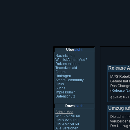
Über
sicht
Nachrichten
Was ist Admin Mod?
Dokumentation
Release A
Team/Kontakt
Forum
Umfragen
[APG]RoboCo
SteamCommunity
Gerade hat e
Links
Das Changel
Suche
(
Release Na
Impressum /
Datenschutz
-[ [WING] Black 
Down
loads
Umzug ad
Admin Mod
Win32 v2.50.60
Die adminmo
Linux v2.50.60
vorübergehe
Lin64 v2.50.60
Der Umzug s
Alle Versionen