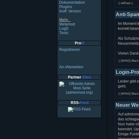
Dokumentation
-[ daRope ]-
Plugins
Inoff. Version
Anti-Spa
Mehr...
Im Moment k
Metamod
LogD
korrekt bea
Tools
Als Schutzm
Pro
fil
Neuanmeldun
Registrieren
Vielen Dank 
-[ [WING] Black 
An-/Abmelden
Login-Pr
Partner
Sites
Leider gibt 
geht.
-[ [WING] Black 
RSS-
Feed
Neuer We
Auf adminmod
das schlagar
Nun habe ic
beendet. Upd
Einige Funkt
Verwendung a