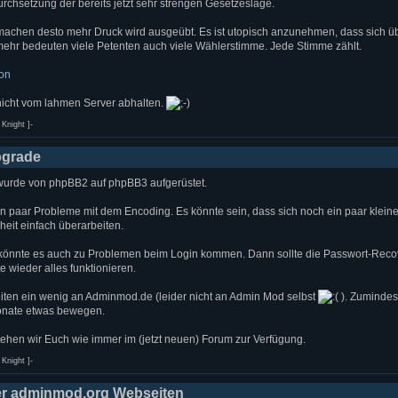
urchsetzung der bereits jetzt sehr strengen Gesetzeslage.
machen desto mehr Druck wird ausgeübt. Es ist utopisch anzunehmen, dass sich ü
mehr bedeuten viele Petenten auch viele Wählerstimme. Jede Stimme zählt.
ion
nicht vom lahmen Server abhalten.
Knight ]-
grade
urde von phpBB2 auf phpBB3 aufgerüstet.
in paar Probleme mit dem Encoding. Es könnte sein, dass sich noch ein paar kleine
eit einfach überarbeiten.
 könnte es auch zu Problemen beim Login kommen. Dann sollte die Passwort-Reco
e wieder alles funktionieren.
eiten ein wenig an Adminmod.de (leider nicht an Admin Mod selbst
). Zumindest
onate etwas bewegen.
ehen wir Euch wie immer im (jetzt neuen) Forum zur Verfügung.
Knight ]-
r adminmod.org Webseiten