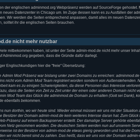
en der englischen adminmod.org Webpräsenz werden auf SourceForge gehostet. 
ein neues Datenzenter in Chicago um. Im Zuge dessen kann es zu Ausfällen der ad
n. Wir werden die Seiten entsprechend anpassen, damit alles im neuen Datenzent
n, solltet ihr die englischen Seiten brauchen.
.de nicht mehr nutzbar
viele mitbekommen haben, ist unter der Seite admin-mod.de nicht mehr unser Inhalt 
uf Adminmod.org gegeben, dass die Gründe dafür darlegt.
ger Englischkundigen hier die "freie" Übersetzung:
e Admin Mod Präsenz war bislang unter zwei Domains zu erreichen: adminmod.d
ns nicht vom Admin Mod Team registriert worden sondern von Außenstehenden. N
eit kam es zu einigen Schwierigkeiten, da diese Personen das Interesse verloren
dazu, dass die Seiten von Zeit zu Zeit unter der einen oder anderen Domain nicht v
dmin Mod Team das Glück die adminmod.de Domain zu erhalten (Gott sei Dank), ko
de ebenfalls bekommen.
ns nun dorthin, wo wir heute sind. Wieder einmal müssen wir uns mit der Situation
 Besitzer der Domain admin-mod.de kein weiteres Intersse daran hat. Zum Glück h
eb-Präsenz auf einem Backupserver erstellt. Der damalige Server gehörte ebenfal
vom Netz genommen worden. Die deutschen Seiten werden nun auf unserem Serve
erweise ist der Besitzer von admin-mod.de etwas gierig geworden und hat die Dom
en wir nicht bereit sind zu zahlen. Das heißt, dass wir uns von der Domain admin-