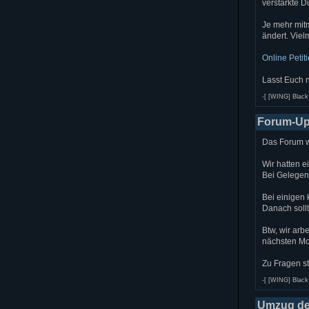
verstärkte D
Je mehr mit
ändert. Viel
Online Petit
Lasst Euch 
-[ [WING] Black 
Forum-Up
Das Forum w
Wir hatten e
Bei Gelegenh
Bei einigen
Danach sollt
Btw, wir arb
nächsten M
Zu Fragen st
-[ [WING] Black 
Umzug de