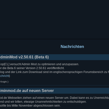
Nachrichten
dminMod v2.50.61 (Beta 6)
p[CL] versucht Admin Mod zu optimieren und anzupassen.
r die Beta 6 seiner Version 2.50.61 veröffentlicht.
og und der Link zum Download sind im englischensprachigen Forumsbereich zu f
chricht
)
Knight ]-
minmod.de auf neuen Server
d.de Webseiten ziehen auf einen neuen Server um. Dabei kann es zu Unerreichba
nd und wir bitten, etwaige Unannehmlichkeiten zu entschuldigen.
ollte bis Mitte November abgeschlossen sein.