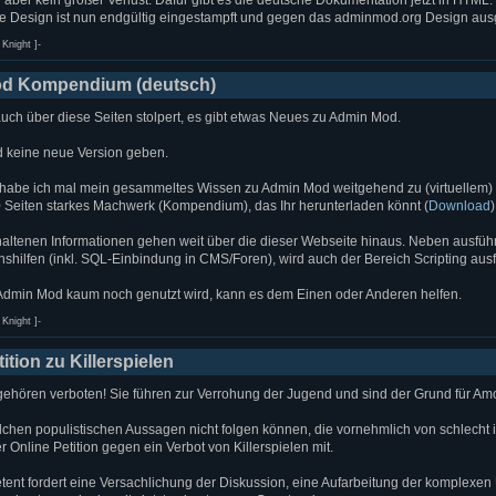
te Design ist nun endgültig eingestampft und gegen das adminmod.org Design aus
Knight ]-
d Kompendium (deutsch)
ch über diese Seiten stolpert, es gibt etwas Neues zu Admin Mod.
d keine neue Version geben.
 habe ich mal mein gesammeltes Wissen zu Admin Mod weitgehend zu (virtuellem)
0 Seiten starkes Machwerk (Kompendium), das Ihr herunterladen könnt (
Download
)
haltenen Informationen gehen weit über die dieser Webseite hinaus. Neben ausfüh
nshilfen (inkl. SQL-Einbindung in CMS/Foren), wird auch der Bereich Scripting ausf
dmin Mod kaum noch genutzt wird, kann es dem Einen oder Anderen helfen.
Knight ]-
ition zu Killerspielen
 gehören verboten! Sie führen zur Verrohung der Jugend und sind der Grund für Am
solchen populistischen Aussagen nicht folgen können, die vornehmlich von schlecht
r Online Petition gegen ein Verbot von Killerspielen mit.
tent fordert eine Versachlichung der Diskussion, eine Aufarbeitung der komplexe