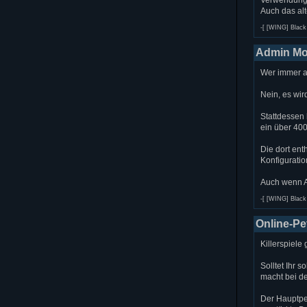
Auch das al
-[ [WING] Black 
Admin Mo
Wer immer au
Nein, es wir
Stattdessen
ein über 40
Die dort ent
Konfiguratio
Auch wenn A
-[ [WING] Black 
Online-Pet
Killerspiele
Solltet Ihr 
macht bei de
Der Hauptpe