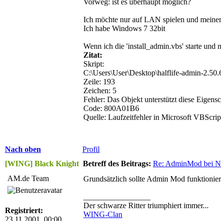
Vorweg: ist es überhaupt möglich?
Ich möchte nur auf LAN spielen und meinen s
Ich habe Windows 7 32bit
Wenn ich die 'install_admin.vbs' starte un
Zitat:
Skript:
C:\Users\User\Desktop\halflife-admin-2.50
Zeile: 193
Zeichen: 5
Fehler: Das Objekt unterstützt diese Eigens
Code: 800A01B6
Quelle: Laufzeitfehler in Microsoft VBScrip
Nach oben
Profil
[WING] Black Knight
Betreff des Beitrags:
Re: AdminMod bei N
AM.de Team
Grundsätzlich sollte Admin Mod funktioniere
_________________
Der schwarze Ritter triumphiert immer...
Registriert:
WING-Clan
23.11.2001, 00:00