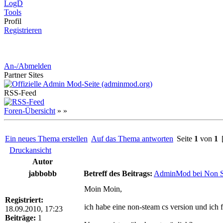
LogD
Tools
Pro
fil
Registrieren
An-/Abmelden
Partner
Sites
RSS-
Feed
Foren-Übersicht
»
»
Ein neues Thema erstellen
Auf das Thema antworten
Seite
1
von
1
[
Druckansicht
Autor
jabbobb
Betreff des Beitrags:
AdminMod bei Non 
Moin Moin,
Registriert:
ich habe eine non-steam cs version und ich f
18.09.2010, 17:23
Beiträge:
1