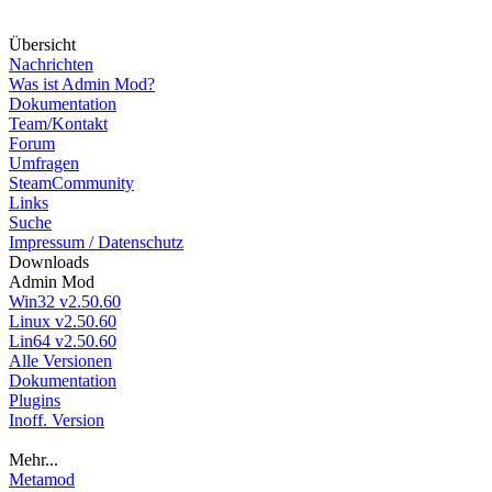
Über
sicht
Nachrichten
Was ist Admin Mod?
Dokumentation
Team/Kontakt
Forum
Umfragen
SteamCommunity
Links
Suche
Impressum / Datenschutz
Down
loads
Admin Mod
Win32 v2.50.60
Linux v2.50.60
Lin64 v2.50.60
Alle Versionen
Dokumentation
Plugins
Inoff. Version
Mehr...
Metamod