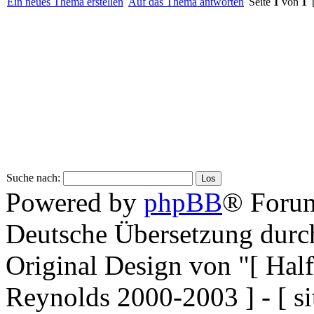
Ein neues Thema erstellen
Auf das Thema antworten
Seite
1
von
1
[
Suche nach:
Powered by
phpBB
® Forum
Deutsche Übersetzung dur
Original Design von "[ Ha
Reynolds 2000-2003 ] - [ si